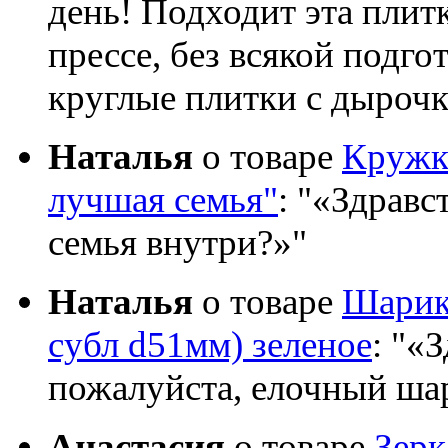
день! Подходит эта плит
прессе, без всякой подго
круглые плитки с дыроч
Наталья
о товаре
Кружка
лучшая семья"
:
«Здравст
семья внутри?»
Наталья
о товаре
Шарик 
субл d51мм) зеленое
:
«З
пожалуйста, елочный шар
Анастасия
о товаре
Зер