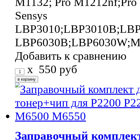
M1132; Pro M1212nf;Pro
Sensys
LBP3010;LBP3010B;LBP
LBP6030B;LBP6030W;M
Добавить к сравнению
x
550
руб
Заправочный комплект