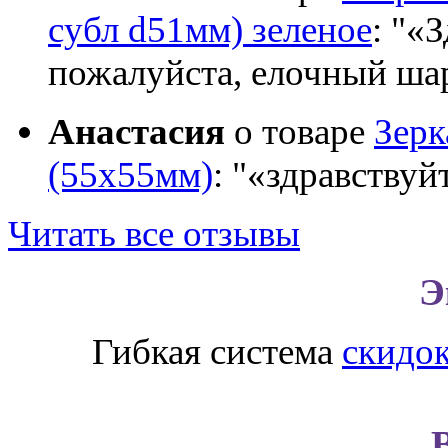
субл d51мм) зеленое
:
«З
пожалуйста, елочный шар
Анастасия
о товаре
Зер
(55х55мм)
:
«здравствуй
Читать все отзывы
Э
Гибкая система
скидо