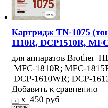
Картридж TN-1075 (тон
1110R, DCP1510R, MFC1
для аппаратов Brother 
MFC-1810R; MFC-1815
DCP-1610WR; DCP-161
Добавить к сравнению
x
450
руб