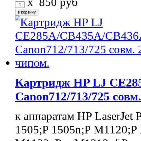
x
850
руб
Картридж HP LJ CE28
Canon712/713/725 совм.
к аппаратам HP LaserJet 
1505;P 1505n;P M1120;P