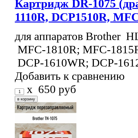
Картридж DR-1075 (др
1110R, DCP1510R, MFC1
для аппаратов Brother 
MFC-1810R; MFC-1815
DCP-1610WR; DCP-161
Добавить к сравнению
x
650
руб