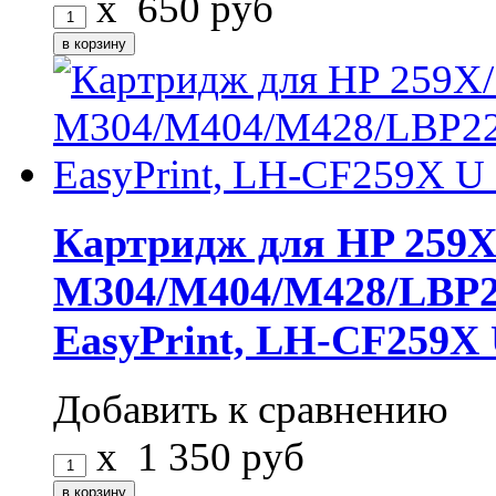
x
650
руб
Картридж для HP 259X/
M304/M404/M428/LBP22
EasyPrint, LH-CF259
Добавить к сравнению
x
1 350
руб