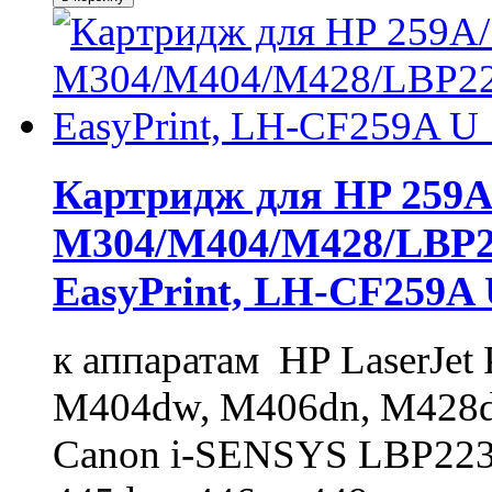
Картридж для HP 259A/
M304/M404/M428/LBP22
EasyPrint, LH-CF259
к аппаратам HP LaserJet
M404dw, M406dn, M428d
Canon i-SENSYS LBP223