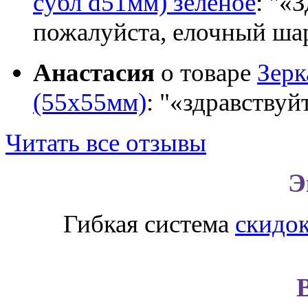
субл d51мм) зеленое
:
«З
пожалуйста, елочный шар
Анастасия
о товаре
Зер
(55х55мм)
:
«здравствуй
Читать все отзывы
Э
Гибкая система
скидо