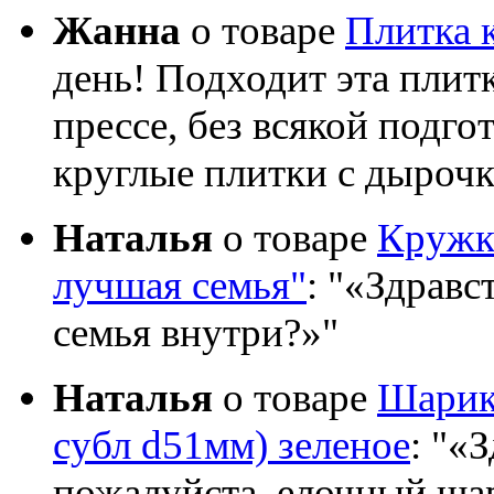
Жанна
о товаре
Плитка 
день! Подходит эта плит
прессе, без всякой подго
круглые плитки с дыроч
Наталья
о товаре
Кружка
лучшая семья"
:
«Здравст
семья внутри?»
Наталья
о товаре
Шарик 
субл d51мм) зеленое
:
«З
пожалуйста, елочный шар