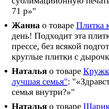
сублимациионную печать?
71 р»
Жанна
о товаре
Плитка 
день! Подходит эта плит
прессе, без всякой подго
круглые плитки с дыроч
Наталья
о товаре
Кружка
лучшая семья"
:
«Здравст
семья внутри?»
Наталья
о товаре
Шарик 