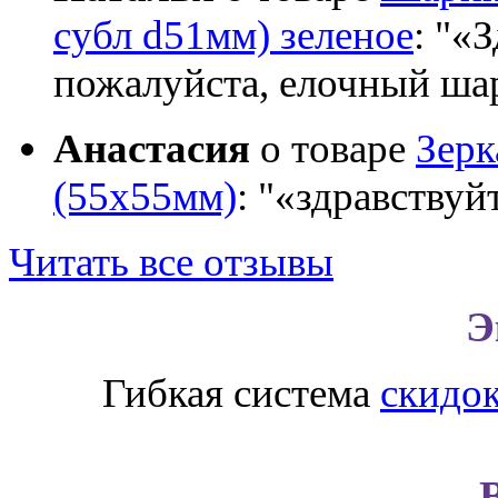
субл d51мм) зеленое
:
«З
пожалуйста, елочный шар
Анастасия
о товаре
Зер
(55х55мм)
:
«здравствуй
Читать все отзывы
Э
Гибкая система
скидо