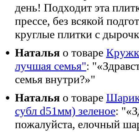
день! Подходит эта плит
прессе, без всякой подго
круглые плитки с дыроч
Наталья
о товаре
Кружка
лучшая семья"
:
«Здравст
семья внутри?»
Наталья
о товаре
Шарик 
субл d51мм) зеленое
:
«З
пожалуйста, елочный шар