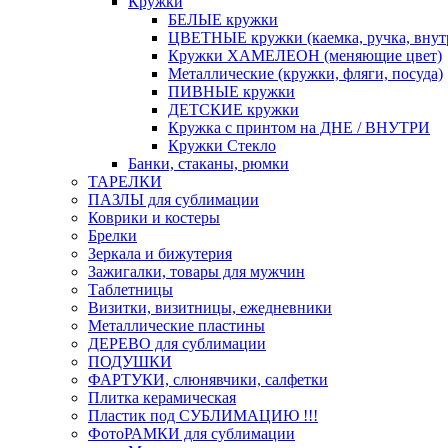
Кружки
БЕЛЫЕ кружки
ЦВЕТНЫЕ кружки (каемка, ручка, вн
Кружки ХАМЕЛЕОН (меняющие цвет)
Металлические (кружки, фляги, посуда)
ПИВНЫЕ кружки
ДЕТСКИЕ кружки
Кружка с принтом на ДНЕ / ВНУТРИ
Кружки Стекло
Банки, стаканы, рюмки
ТАРЕЛКИ
ПАЗЛЫ для сублимации
Коврики и костеры
Брелки
Зеркала и бижутерия
Зажигалки, товары для мужчин
Таблетницы
Визитки, визитницы, ежедневники
Металлические пластины
ДЕРЕВО для сублимации
ПОДУШКИ
ФАРТУКИ, слюнявчики, салфетки
Плитка керамическая
Пластик под СУБЛИМАЦИЮ !!!
ФотоРАМКИ для сублимации