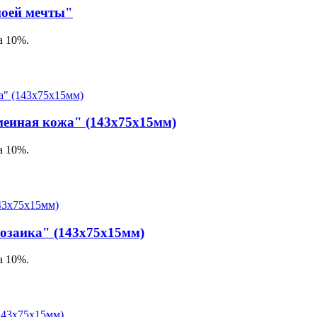
моей мечты"
а 10%.
еиная кожа" (143х75х15мм)
а 10%.
озаика" (143х75х15мм)
а 10%.