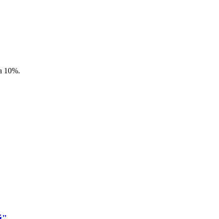
а 10%.
й"