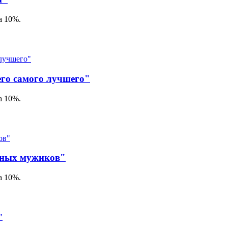
а 10%.
го самого лучшего"
а 10%.
ьных мужиков"
а 10%.