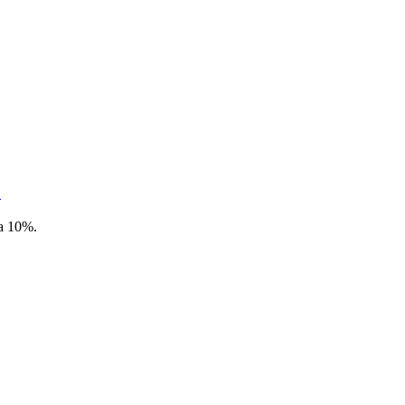
"
а 10%.