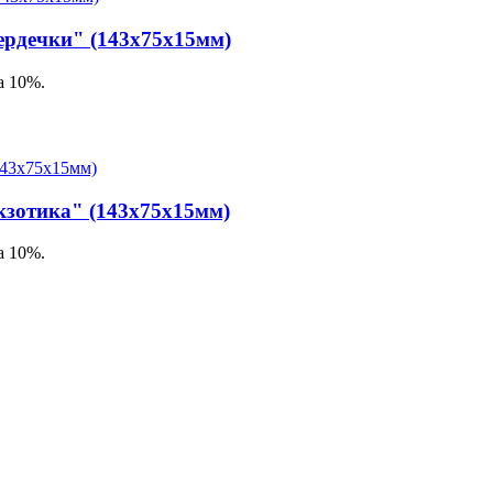
рдечки" (143х75х15мм)
а 10%.
зотика" (143х75х15мм)
а 10%.